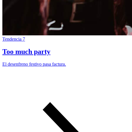
Tendencia 7
Too much party
El desenfreno festivo pasa factura.