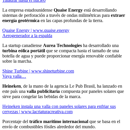
Taladrar hasta el núcleo
La empresa estadounidense
Quaise Energy
está desarrollando
sistemas de perforación a través de ondas milimétricas para
extraer
energía geotérmica
en las capas profundas de la tierra.
Quaise Energy | www.quaise.energy
Aerogenerador a la espalda
La startup canadiense
Aurea Technologies
ha desarrollado una
turbina eólica portátil
que se compacta hasta el tamaño de una
botella de agua y puede proporcionar energía renovable confiable
sobre la marcha.
Shine Turbine | www.shineturbine.com
Vaya valla…
Heineken
, de la mano de la agencia Le Pub Brasil, ha lanzado en
este país una
valla publicitaria
compuesta por paneles solares que
sirve para congelar las bebidas de la marca.
Heineken instala una valla con paneles solares para enfriar sus
cervezas | www.lacriaturacreativa.com
Porcentaje del
tráfico marítimo internacional
que se basa en el
envío de combustibles fósiles alrededor del mundo.