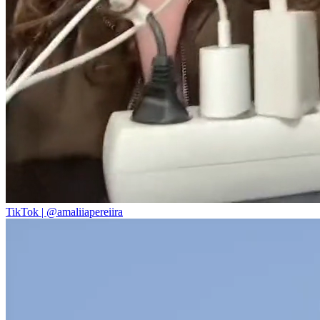
TikTok | @amaliiapereiira